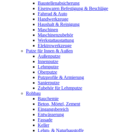
Baustellenabsicherung
Eisenwaren Befestigung & Beschläge
Fahrrad & Auto
Handwerkzeuge
Haushalt & Reinigung
Maschinen
Maschinenzubehör
Werkstattaustattung
Elektrowerkzeuge
Putze für Innen & Außen
Außenputze
Innenputze
Lehmputze
Oberputze
Putzprofile & Armierung
Sanierputze
Zubehör für Lehmputze
Rohbau
Bauchemie
Beton, Mörtel, Zement
Eingangsbereich
Entwässerung
Fassade
Keller
Lehm- & Naturbaustoffe