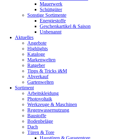
Mauerwerk
Schüttgüter
Sonstige Sortimente
Energiestoffe
Geschenkartikel & Saison
Unbenannt
Aktuelles
Angebote
Highlights
Kataloge
Markenwelten
Ratgeber
Tipps & Tricks i&M
Abverkauf
Gartenwelten
Sortiment
Arbeitskleidung
Photovoltaik
Werkzeuge & Maschinen
Regenwassernutzung
Baustoffe
Bodenbeläge
Dach
Türen & Tore
Haustüren & Garagentore