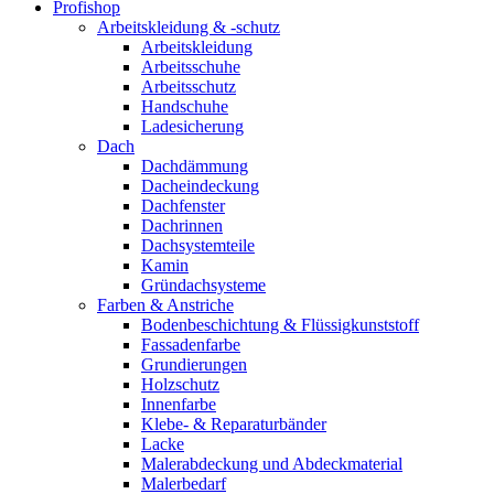
Profishop
Arbeitskleidung & -schutz
Arbeitskleidung
Arbeitsschuhe
Arbeitsschutz
Handschuhe
Ladesicherung
Dach
Dachdämmung
Dacheindeckung
Dachfenster
Dachrinnen
Dachsystemteile
Kamin
Gründachsysteme
Farben & Anstriche
Bodenbeschichtung & Flüssigkunststoff
Fassadenfarbe
Grundierungen
Holzschutz
Innenfarbe
Klebe- & Reparaturbänder
Lacke
Malerabdeckung und Abdeckmaterial
Malerbedarf