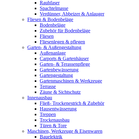
Rauhfaser
Spachtelmasse
Verdünner, Abbeizer & Anlauger
Fliesen & Bodenbeläge
Bodenbeläge
Zubehör für Bodenbeläge
Fliesen
Fliesenlegen & pflegen
Garten- & Außengestaltung
Außenanlage
Carports & Gartenhäuser
Garten- & Terassenpflege
Gartenbewässerung
Gartengestaltung
Gartenmaschinen & Werkzeuge
Terrasse
Zäune & Sichtschutz
Innenausbau
Fließ- Trockenestrich & Zubehör
Hausentwässerung
Treppen
Trockenausbau
Türen & Tore
Maschinen, Werkzeuge & Eisenwaren
Bauelektrik