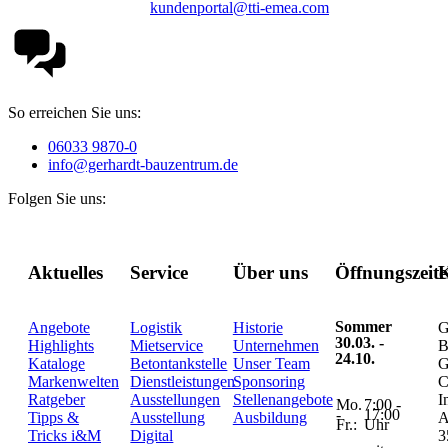
kundenportal@tti-emea.com
So erreichen Sie uns:
06033 9870-0
info@gerhardt-bauzentrum.de
Folgen Sie uns:
Aktuelles
Service
Über uns
Öffnungszeit
K
Sommer
Angebote
Logistik
Historie
G
30.03. -
Highlights
Mietservice
Unternehmen
B
24.10.
Kataloge
Betontankstelle
Unser Team
G
Markenwelten
Dienstleistungen
Sponsoring
C
Ratgeber
Ausstellungen
Stellenangebote
I
Mo.
7:00 -
-
17:00
Tipps &
Ausstellung
Ausbildung
A
Fr.:
Uhr
Tricks i&M
Digital
3