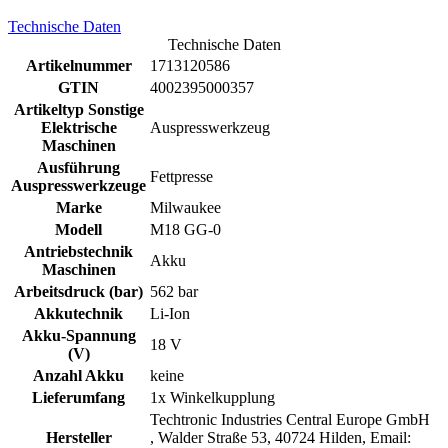
Technische Daten
Technische Daten
Artikelnummer
1713120586
GTIN
4002395000357
Artikeltyp Sonstige
Elektrische
Auspresswerkzeug
Maschinen
Ausführung
Fettpresse
Auspresswerkzeuge
Marke
Milwaukee
Modell
M18 GG-0
Antriebstechnik
Akku
Maschinen
Arbeitsdruck (bar)
562 bar
Akkutechnik
Li-Ion
Akku-Spannung
18 V
(V)
Anzahl Akku
keine
Lieferumfang
1x Winkelkupplung
Techtronic Industries Central Europe GmbH
Hersteller
, Walder Straße 53, 40724 Hilden, Email: