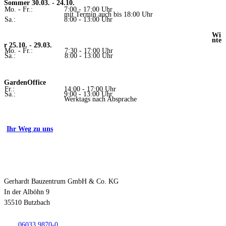
Sommer 30.03. - 24.10.
Mo. - Fr.:
7:00 - 17:00 Uhr
mit Termin auch bis 18:00 Uhr
Sa.:
8:00 - 13:00 Uhr
Wi
nte
r 25.10. - 29.03.
Mo. - Fr.:
7:30 - 17:00 Uhr
Sa.:
8:00 - 13:00 Uhr
GardenOffice
Fr.:
14:00 - 17:00 Uhr
Sa.:
9:00 - 13:00 Uhr
Werktags nach Absprache
Ihr Weg zu uns
Kontakt
Gerhardt Bauzentrum GmbH & Co. KG
In der Alböhn 9
35510 Butzbach
06033 9870-0