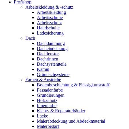
Profishop
Arbeitskleidung & -schutz
Arbeitskleidung
Arbeitsschuhe
Arbeitsschutz
Handschuhe
Ladesicherung
Dach
Dachdämmung
Dacheindeckung
Dachfenster
Dachrinnen
Dachsystemteile
Kamin
Gründachsysteme
Farben & Anstriche
Bodenbeschichtung & Flüssigkunststoff
Fassadenfarbe
Grundierungen
Holzschutz
Innenfarbe
Klebe- & Reparaturbänder
Lacke
Malerabdeckung und Abdeckmaterial
Malerbedarf