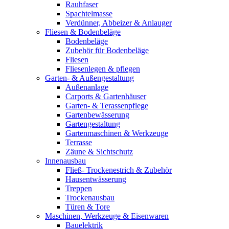
Rauhfaser
Spachtelmasse
Verdünner, Abbeizer & Anlauger
Fliesen & Bodenbeläge
Bodenbeläge
Zubehör für Bodenbeläge
Fliesen
Fliesenlegen & pflegen
Garten- & Außengestaltung
Außenanlage
Carports & Gartenhäuser
Garten- & Terassenpflege
Gartenbewässerung
Gartengestaltung
Gartenmaschinen & Werkzeuge
Terrasse
Zäune & Sichtschutz
Innenausbau
Fließ- Trockenestrich & Zubehör
Hausentwässerung
Treppen
Trockenausbau
Türen & Tore
Maschinen, Werkzeuge & Eisenwaren
Bauelektrik