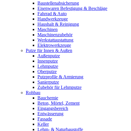
Baustellenabsicherung
Eisenwaren Befestigung & Beschläge
Fahrrad & Auto
Handwerkzeuge
Haushalt & Reinigung
Maschinen
Maschinenzubehör
Werkstattaustattung
Elektrowerkzeuge
Putze für Innen & Außen
Außenputze
Innenputze
Lehmputze
Oberputze
Putzprofile & Armierung
Sanierputze
Zubehör für Lehmputze
Rohbau
Bauchemie
Beton, Mörtel, Zement
Eingangsbereich
Entwässerung
Fassade
Keller
Lehm- & Naturbaustoffe