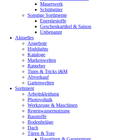
Mauerwerk
Schüttgüter
Sonstige Sortimente
Energiestoffe
Geschenkartikel & Saison
Unbenannt
Aktuelles
Angebote
Highlights
Kataloge
Markenwelten
Ratgeber
Tipps & Tricks i&M
Abverkauf
Gartenwelten
Sortiment
Arbeitskleidung
Photovoltaik
Werkzeuge & Maschinen
Regenwassernutzung
Baustoffe
Bodenbeläge
Dach
Türen & Tore
Haustüren & Garagentore