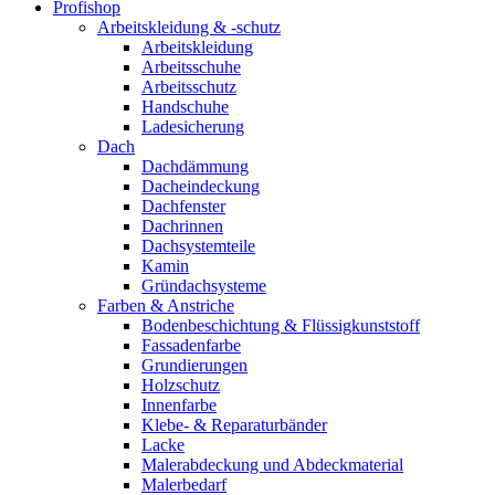
Profishop
Arbeitskleidung & -schutz
Arbeitskleidung
Arbeitsschuhe
Arbeitsschutz
Handschuhe
Ladesicherung
Dach
Dachdämmung
Dacheindeckung
Dachfenster
Dachrinnen
Dachsystemteile
Kamin
Gründachsysteme
Farben & Anstriche
Bodenbeschichtung & Flüssigkunststoff
Fassadenfarbe
Grundierungen
Holzschutz
Innenfarbe
Klebe- & Reparaturbänder
Lacke
Malerabdeckung und Abdeckmaterial
Malerbedarf