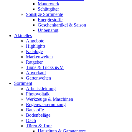
Mauerwerk
Schüttgüter
Sonstige Sortimente
Energiestoffe
Geschenkartikel & Saison
Unbenannt
Aktuelles
Angebote
Highlights
Kataloge
Markenwelten
Ratgeber
Tipps & Tricks i&M
Abverkauf
Gartenwelten
Sortiment
Arbeitskleidung
Photovoltaik
Werkzeuge & Maschinen
Regenwassernutzung
Baustoffe
Bodenbeläge
Dach
Türen & Tore
Haustüren & Garagentore