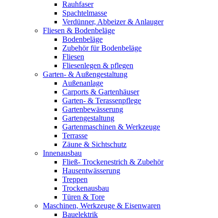
Rauhfaser
Spachtelmasse
Verdünner, Abbeizer & Anlauger
Fliesen & Bodenbeläge
Bodenbeläge
Zubehör für Bodenbeläge
Fliesen
Fliesenlegen & pflegen
Garten- & Außengestaltung
Außenanlage
Carports & Gartenhäuser
Garten- & Terassenpflege
Gartenbewässerung
Gartengestaltung
Gartenmaschinen & Werkzeuge
Terrasse
Zäune & Sichtschutz
Innenausbau
Fließ- Trockenestrich & Zubehör
Hausentwässerung
Treppen
Trockenausbau
Türen & Tore
Maschinen, Werkzeuge & Eisenwaren
Bauelektrik