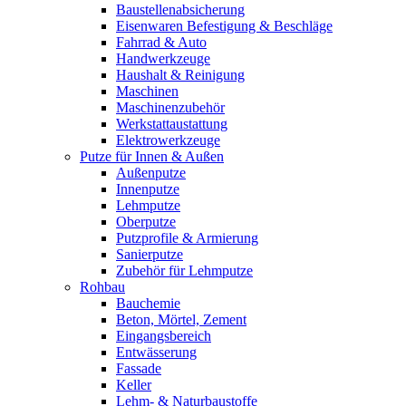
Baustellenabsicherung
Eisenwaren Befestigung & Beschläge
Fahrrad & Auto
Handwerkzeuge
Haushalt & Reinigung
Maschinen
Maschinenzubehör
Werkstattaustattung
Elektrowerkzeuge
Putze für Innen & Außen
Außenputze
Innenputze
Lehmputze
Oberputze
Putzprofile & Armierung
Sanierputze
Zubehör für Lehmputze
Rohbau
Bauchemie
Beton, Mörtel, Zement
Eingangsbereich
Entwässerung
Fassade
Keller
Lehm- & Naturbaustoffe