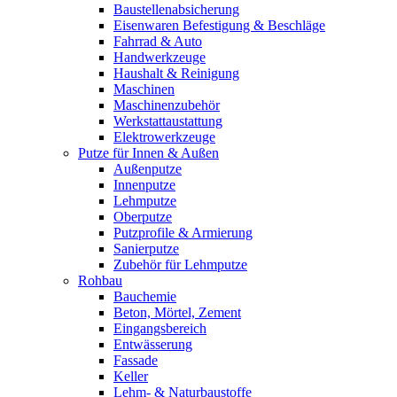
Baustellenabsicherung
Eisenwaren Befestigung & Beschläge
Fahrrad & Auto
Handwerkzeuge
Haushalt & Reinigung
Maschinen
Maschinenzubehör
Werkstattaustattung
Elektrowerkzeuge
Putze für Innen & Außen
Außenputze
Innenputze
Lehmputze
Oberputze
Putzprofile & Armierung
Sanierputze
Zubehör für Lehmputze
Rohbau
Bauchemie
Beton, Mörtel, Zement
Eingangsbereich
Entwässerung
Fassade
Keller
Lehm- & Naturbaustoffe