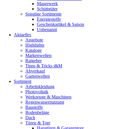
Mauerwerk
Schüttgüter
Sonstige Sortimente
Energiestoffe
Geschenkartikel & Saison
Unbenannt
Aktuelles
Angebote
Highlights
Kataloge
Markenwelten
Ratgeber
Tipps & Tricks i&M
Abverkauf
Gartenwelten
Sortiment
Arbeitskleidung
Photovoltaik
Werkzeuge & Maschinen
Regenwassernutzung
Baustoffe
Bodenbeläge
Dach
Türen & Tore
Haustüren & Garagentore