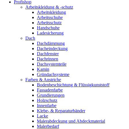
Profishop
Arbeitskleidung & -schutz
Arbeitskleidung
Arbeitsschuhe
Arbeitsschutz
Handschuhe
Ladesicherung
Dach
Dachdämmung
Dacheindeckung
Dachfenster
Dachrinnen
Dachsystemteile
Kamin
Gründachsysteme
Farben & Anstriche
Bodenbeschichtung & Flüssigkunststoff
Fassadenfarbe
Grundierungen
Holzschutz
Innenfarbe
Klebe- & Reparaturbänder
Lacke
Malerabdeckung und Abdeckmaterial
Malerbedarf