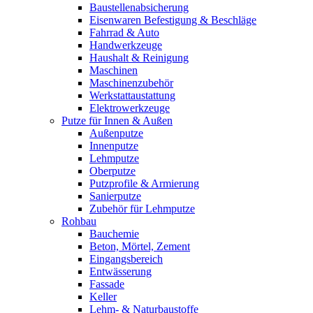
Baustellenabsicherung
Eisenwaren Befestigung & Beschläge
Fahrrad & Auto
Handwerkzeuge
Haushalt & Reinigung
Maschinen
Maschinenzubehör
Werkstattaustattung
Elektrowerkzeuge
Putze für Innen & Außen
Außenputze
Innenputze
Lehmputze
Oberputze
Putzprofile & Armierung
Sanierputze
Zubehör für Lehmputze
Rohbau
Bauchemie
Beton, Mörtel, Zement
Eingangsbereich
Entwässerung
Fassade
Keller
Lehm- & Naturbaustoffe