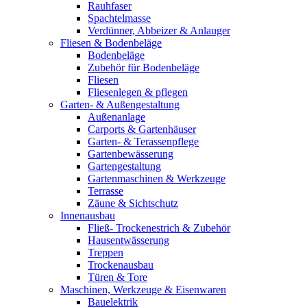
Rauhfaser
Spachtelmasse
Verdünner, Abbeizer & Anlauger
Fliesen & Bodenbeläge
Bodenbeläge
Zubehör für Bodenbeläge
Fliesen
Fliesenlegen & pflegen
Garten- & Außengestaltung
Außenanlage
Carports & Gartenhäuser
Garten- & Terassenpflege
Gartenbewässerung
Gartengestaltung
Gartenmaschinen & Werkzeuge
Terrasse
Zäune & Sichtschutz
Innenausbau
Fließ- Trockenestrich & Zubehör
Hausentwässerung
Treppen
Trockenausbau
Türen & Tore
Maschinen, Werkzeuge & Eisenwaren
Bauelektrik