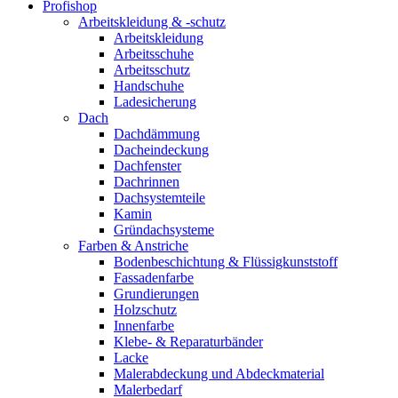
Profishop
Arbeitskleidung & -schutz
Arbeitskleidung
Arbeitsschuhe
Arbeitsschutz
Handschuhe
Ladesicherung
Dach
Dachdämmung
Dacheindeckung
Dachfenster
Dachrinnen
Dachsystemteile
Kamin
Gründachsysteme
Farben & Anstriche
Bodenbeschichtung & Flüssigkunststoff
Fassadenfarbe
Grundierungen
Holzschutz
Innenfarbe
Klebe- & Reparaturbänder
Lacke
Malerabdeckung und Abdeckmaterial
Malerbedarf