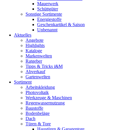
Mauerwerk
Schüttgüter
Sonstige Sortimente
Energiestoffe
Geschenkartikel & Saison
Unbenannt
Aktuelles
Angebote
Highlights
Kataloge
Markenwelten
Ratgeber
Tipps & Tricks i&M
Abverkauf
Gartenwelten
Sortiment
Arbeitskleidung
Photovoltaik
Werkzeuge & Maschinen
Regenwassernutzung
Baustoffe
Bodenbeläge
Dach
Türen & Tore
Haustüren & Garagentore