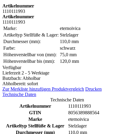
Artikelnummer
1110111993
Artikelnummer
1110111993
Marke:
eternoivica
Artikeltyp Stellfüße & Lager:
Stelzlager
Durchmesser (mm):
110,0 mm
Farbe:
schwarz
Höhenverstellbar von (mm):
75,0 mm
Höhenverstellbar bis (mm):
120,0 mm
Verfügbar
Lieferzeit 2 - 5 Werktage
Butzbach: Abholbar
Abholbereit: sofort
Zur Merkliste hinzufügen
Produktvergleich
Drucken
Technische Daten
Technische Daten
Artikelnummer
1110111993
GTIN
8056389888564
Marke
eternoivica
Artikeltyp Stellfüße & Lager
Stelzlager
Durchmesser (mm)
110,0 mm