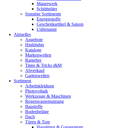
Mauerwerk
Schüttgüter
Sonstige Sortimente
Energiestoffe
Geschenkartikel & Saison
Unbenannt
Aktuelles
Angebote
Highlights
Kataloge
Markenwelten
Ratgeber
Tipps & Tricks i&M
Abverkauf
Gartenwelten
Sortiment
Arbeitskleidung
Photovoltaik
Werkzeuge & Maschinen
Regenwassernutzung
Baustoffe
Bodenbeläge
Dach
Türen & Tore
Haustüren & Garagentore