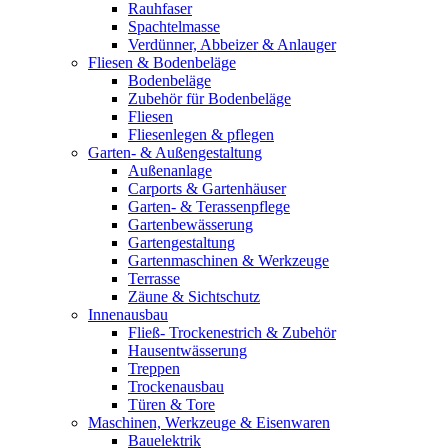
Rauhfaser
Spachtelmasse
Verdünner, Abbeizer & Anlauger
Fliesen & Bodenbeläge
Bodenbeläge
Zubehör für Bodenbeläge
Fliesen
Fliesenlegen & pflegen
Garten- & Außengestaltung
Außenanlage
Carports & Gartenhäuser
Garten- & Terassenpflege
Gartenbewässerung
Gartengestaltung
Gartenmaschinen & Werkzeuge
Terrasse
Zäune & Sichtschutz
Innenausbau
Fließ- Trockenestrich & Zubehör
Hausentwässerung
Treppen
Trockenausbau
Türen & Tore
Maschinen, Werkzeuge & Eisenwaren
Bauelektrik