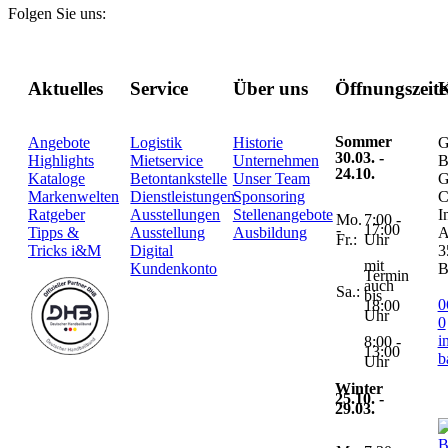
Folgen Sie uns:
Aktuelles
Service
Über uns
Öffnungszeit
K
Sommer
Angebote
Logistik
Historie
G
30.03. -
Highlights
Mietservice
Unternehmen
B
24.10.
Kataloge
Betontankstelle
Unser Team
G
Markenwelten
Dienstleistungen
Sponsoring
C
Ratgeber
Ausstellungen
Stellenangebote
I
Mo.
7:00 -
-
17:00
Tipps &
Ausstellung
Ausbildung
A
Fr.:
Uhr
Tricks i&M
Digital
3
mit
Kundenkonto
B
Termin
auch
Sa.:
bis
0
18:00
Uhr
0
i
8:00 -
13:00
b
Uhr
Winter
25.10. -
29.03.