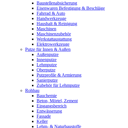
Baustellenabsicherung
Eisenwaren Befestigung & Beschläge
Fahrrad & Auto
Handwerkzeuge
Haushalt & Reinigung
Maschinen
Maschinenzubehör
Werkstattaustattung
Elektrowerkzeuge
Putze für Innen & Außen
Außenputze
Innenputze
Lehmputze
Oberputze
Putzprofile & Armierung
Sanierputze
Zubehör für Lehmputze
Rohbau
Bauchemie
Beton, Mörtel, Zement
Eingangsbereich
Entwässerung
Fassade
Keller
Lehm- & Naturbaustoffe