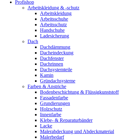
Profishop
Arbeitskleidung & -schutz
Arbeitskleidung
Arbeitsschuhe
Arbeitsschutz
Handschuhe
Ladesicherung
Dach
Dachdämmung
Dacheindeckung
Dachfenster
Dachrinnen
Dachsystemteile
Kamin
Gründachsysteme
Farben & Anstriche
Bodenbeschichtung & Flüssigkunststoff
Fassadenfarbe
Grundierungen
Holzschutz
Innenfarbe
Klebe- & Reparaturbänder
Lacke
Malerabdeckung und Abdeckmaterial
Malerbedarf