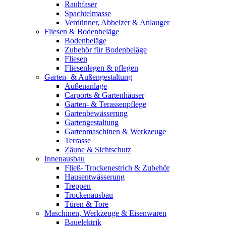
Rauhfaser
Spachtelmasse
Verdünner, Abbeizer & Anlauger
Fliesen & Bodenbeläge
Bodenbeläge
Zubehör für Bodenbeläge
Fliesen
Fliesenlegen & pflegen
Garten- & Außengestaltung
Außenanlage
Carports & Gartenhäuser
Garten- & Terassenpflege
Gartenbewässerung
Gartengestaltung
Gartenmaschinen & Werkzeuge
Terrasse
Zäune & Sichtschutz
Innenausbau
Fließ- Trockenestrich & Zubehör
Hausentwässerung
Treppen
Trockenausbau
Türen & Tore
Maschinen, Werkzeuge & Eisenwaren
Bauelektrik