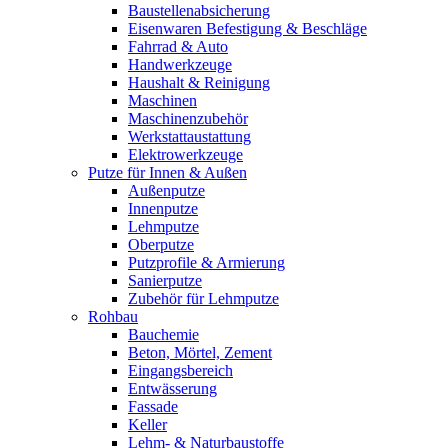
Baustellenabsicherung
Eisenwaren Befestigung & Beschläge
Fahrrad & Auto
Handwerkzeuge
Haushalt & Reinigung
Maschinen
Maschinenzubehör
Werkstattaustattung
Elektrowerkzeuge
Putze für Innen & Außen
Außenputze
Innenputze
Lehmputze
Oberputze
Putzprofile & Armierung
Sanierputze
Zubehör für Lehmputze
Rohbau
Bauchemie
Beton, Mörtel, Zement
Eingangsbereich
Entwässerung
Fassade
Keller
Lehm- & Naturbaustoffe