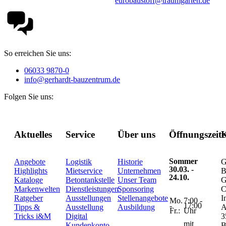
eurobaustoff@traumgarten.de
So erreichen Sie uns:
06033 9870-0
info@gerhardt-bauzentrum.de
Folgen Sie uns:
Aktuelles
Service
Über uns
Öffnungszeit
K
Sommer
Angebote
Logistik
Historie
G
30.03. -
Highlights
Mietservice
Unternehmen
B
24.10.
Kataloge
Betontankstelle
Unser Team
G
Markenwelten
Dienstleistungen
Sponsoring
C
Ratgeber
Ausstellungen
Stellenangebote
I
Mo.
7:00 -
-
17:00
Tipps &
Ausstellung
Ausbildung
A
Fr.:
Uhr
Tricks i&M
Digital
3
mit
Kundenkonto
B