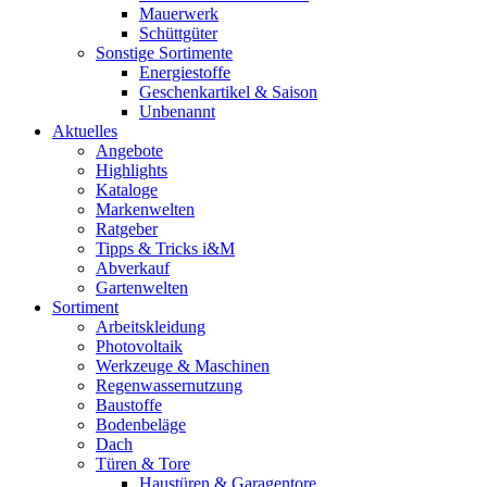
Mauerwerk
Schüttgüter
Sonstige Sortimente
Energiestoffe
Geschenkartikel & Saison
Unbenannt
Aktuelles
Angebote
Highlights
Kataloge
Markenwelten
Ratgeber
Tipps & Tricks i&M
Abverkauf
Gartenwelten
Sortiment
Arbeitskleidung
Photovoltaik
Werkzeuge & Maschinen
Regenwassernutzung
Baustoffe
Bodenbeläge
Dach
Türen & Tore
Haustüren & Garagentore