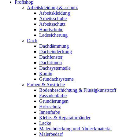
Profishop
Arbeitskleidung & -schutz
Arbeitskleidung
Arbeitsschuhe
Arbeitsschutz
Handschuhe
Ladesicherung
Dach
Dachdämmung
Dacheindeckung
Dachfenster
Dachrinnen
Dachsystemteile
Kamin
Gründachsysteme
Farben & Anstriche
Bodenbeschichtung & Flüssigkunststoff
Fassadenfarbe
Grundierungen
Holzschutz
Innenfarbe
Klebe- & Reparaturbänder
Lacke
Malerabdeckung und Abdeckmaterial
Malerbedarf