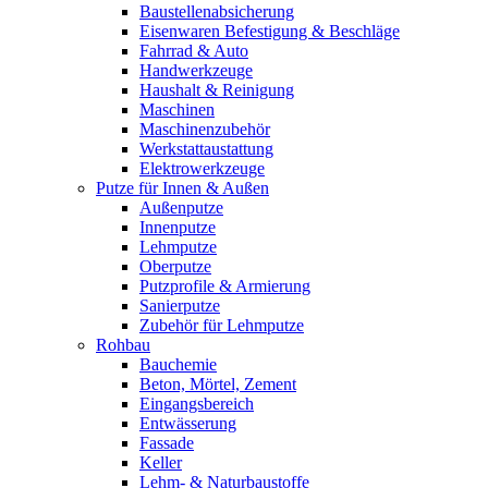
Baustellenabsicherung
Eisenwaren Befestigung & Beschläge
Fahrrad & Auto
Handwerkzeuge
Haushalt & Reinigung
Maschinen
Maschinenzubehör
Werkstattaustattung
Elektrowerkzeuge
Putze für Innen & Außen
Außenputze
Innenputze
Lehmputze
Oberputze
Putzprofile & Armierung
Sanierputze
Zubehör für Lehmputze
Rohbau
Bauchemie
Beton, Mörtel, Zement
Eingangsbereich
Entwässerung
Fassade
Keller
Lehm- & Naturbaustoffe