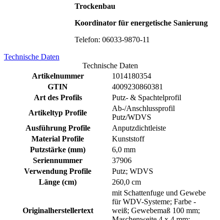
Trockenbau
Koordinator für energetische Sanierung
Telefon: 06033-9870-11
Technische Daten
Technische Daten
Artikelnummer
1014180354
GTIN
4009230860381
Art des Profils
Putz- & Spachtelprofil
Ab-/Anschlussprofil
Artikeltyp Profile
Putz/WDVS
Ausführung Profile
Anputzdichtleiste
Material Profile
Kunststoff
Putzstärke (mm)
6,0 mm
Seriennummer
37906
Verwendung Profile
Putz; WDVS
Länge (cm)
260,0 cm
mit Schattenfuge und Gewebe
für WDV-Systeme; Farbe -
Originalherstellertext
weiß; Gewebemaß 100 mm;
Maschenweite 4 x 4 mm;