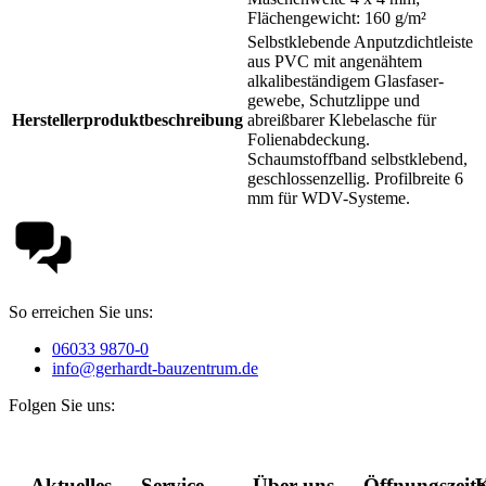
Flächengewicht: 160 g/m²
Selbstklebende Anputzdichtleiste
aus PVC mit angenähtem
alkalibeständigem Glasfaser-
gewebe, Schutzlippe und
Herstellerproduktbeschreibung
abreißbarer Klebelasche für
Folienabdeckung.
Schaumstoffband selbstklebend,
geschlossenzellig. Profilbreite 6
mm für WDV-Systeme.
So erreichen Sie uns:
06033 9870-0
info@gerhardt-bauzentrum.de
Folgen Sie uns:
Aktuelles
Service
Über uns
Öffnungszeit
K