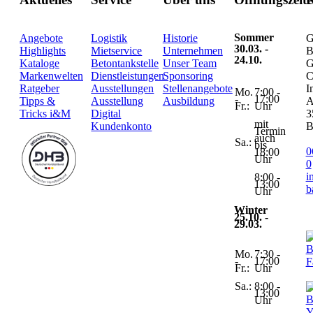
Sommer
Angebote
Logistik
Historie
G
30.03. -
Highlights
Mietservice
Unternehmen
B
24.10.
Kataloge
Betontankstelle
Unser Team
G
Markenwelten
Dienstleistungen
Sponsoring
C
Ratgeber
Ausstellungen
Stellenangebote
I
Mo.
7:00 -
-
17:00
Tipps &
Ausstellung
Ausbildung
A
Fr.:
Uhr
Tricks i&M
Digital
3
mit
Kundenkonto
B
Termin
auch
Sa.:
bis
0
18:00
Uhr
0
i
8:00 -
13:00
b
Uhr
Winter
25.10. -
29.03.
Mo.
7:30 -
-
17:00
Fr.:
Uhr
Sa.:
8:00 -
13:00
Uhr