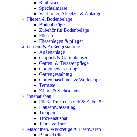
Rauhfaser
Spachtelmasse
Verdünner, Abbeizer & Anlauger
Fliesen & Bodenbeläge
Bodenbeläge
Zubehör für Bodenbeläge
Fliesen
Fliesenlegen & pflegen
Garten- & Außengestaltung
Außenanlage
Carports & Gartenhäuser
Garten- & Terassenpflege
Gartenbewässerung
Gartengestaltung
Gartenmaschinen & Werkzeuge
Terrasse
Zäune & Sichtschutz
Innenausbau
Fließ- Trockenestrich & Zubehör
Hausentwässerung
Treppen
Trockenausbau
Türen & Tore
Maschinen, Werkzeuge & Eisenwaren
Bauelektrik