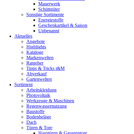
Mauerwerk
Schüttgüter
Sonstige Sortimente
Energiestoffe
Geschenkartikel & Saison
Unbenannt
Aktuelles
Angebote
Highlights
Kataloge
Markenwelten
Ratgeber
Tipps & Tricks i&M
Abverkauf
Gartenwelten
Sortiment
Arbeitskleidung
Photovoltaik
Werkzeuge & Maschinen
Regenwassernutzung
Baustoffe
Bodenbeläge
Dach
Türen & Tore
Haustüren & Garagentore