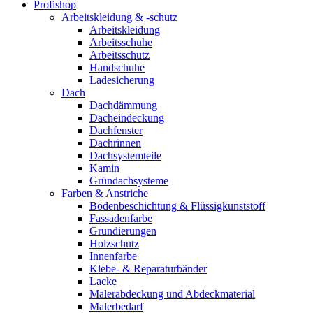
Profishop
Arbeitskleidung & -schutz
Arbeitskleidung
Arbeitsschuhe
Arbeitsschutz
Handschuhe
Ladesicherung
Dach
Dachdämmung
Dacheindeckung
Dachfenster
Dachrinnen
Dachsystemteile
Kamin
Gründachsysteme
Farben & Anstriche
Bodenbeschichtung & Flüssigkunststoff
Fassadenfarbe
Grundierungen
Holzschutz
Innenfarbe
Klebe- & Reparaturbänder
Lacke
Malerabdeckung und Abdeckmaterial
Malerbedarf