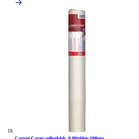
Carpet Cover selbstkleb. 0,90x60m 100mµ