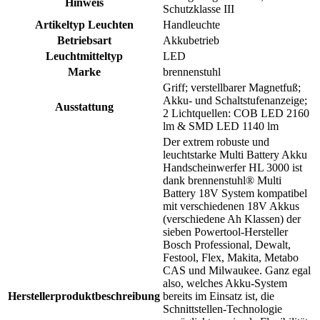
Hinweis
Schutzklasse III
Artikeltyp Leuchten
Handleuchte
Betriebsart
Akkubetrieb
Leuchtmitteltyp
LED
Marke
brennenstuhl
Griff; verstellbarer Magnetfuß;
Akku- und Schaltstufenanzeige;
Ausstattung
2 Lichtquellen: COB LED 2160
lm & SMD LED 1140 lm
Der extrem robuste und
leuchtstarke Multi Battery Akku
Handscheinwerfer HL 3000 ist
dank brennenstuhl® Multi
Battery 18V System kompatibel
mit verschiedenen 18V Akkus
(verschiedene Ah Klassen) der
sieben Powertool-Hersteller
Bosch Professional, Dewalt,
Festool, Flex, Makita, Metabo
CAS und Milwaukee. Ganz egal
also, welches Akku-System
Herstellerproduktbeschreibung
bereits im Einsatz ist, die
Schnittstellen-Technologie