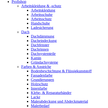
Profishop
Arbeitskleidung & -schutz
Arbeitskleidung
Arbeitsschuhe
Arbeitsschutz
Handschuhe
Ladesicherung
Dach
Dachdämmung
Dacheindeckung
Dachfenster
Dachrinnen
Dachsystemteile
Kamin
Gründachsysteme
Farben & Anstriche
Bodenbeschichtung & Flüssigkunststoff
Fassadenfarbe
Grundierungen
Holzschutz
Innenfarbe
Klebe- & Reparaturbänder
Lacke
Malerabdeckung und Abdeckmaterial
Malerbedarf