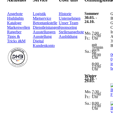
Sommer
Angebote
Logistik
Historie
G
30.03. -
Highlights
Mietservice
Unternehmen
B
24.10.
Kataloge
Betontankstelle
Unser Team
G
Markenwelten
Dienstleistungen
Sponsoring
C
Ratgeber
Ausstellungen
Stellenangebote
I
Mo.
7:00 -
-
17:00
Tipps &
Ausstellung
Ausbildung
A
Fr.:
Uhr
Tricks i&M
Digital
3
mit
Kundenkonto
B
Termin
auch
Sa.:
bis
0
18:00
Uhr
0
i
8:00 -
13:00
b
Uhr
Winter
25.10. -
29.03.
Mo.
7:30 -
-
17:00
Fr.:
Uhr
Sa.:
8:00 -
13:00
Uhr