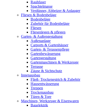
Rauhfaser
Spachtelmasse
Verdünner, Abbeizer & Anlauger
Fliesen & Bodenbeläge
Bodenbeläge
Zubehör für Bodenbeläge
Fliesen
Fliesenlegen & pflegen
Garten- & Außengestaltung
Außenanlage
Carports & Gartenhäuser
Garten- & Terassenpflege
Gartenbewässerung
Gartengestaltung
Gartenmaschinen & Werkzeuge
Terrasse
Zäune & Sichtschutz
Innenausbau
Fließ- Trockenestrich & Zubehör
Hausentwässerung
Treppen
Trockenausbau
Türen & Tore
Maschinen, Werkzeuge & Eisenwaren
Bauelektrik