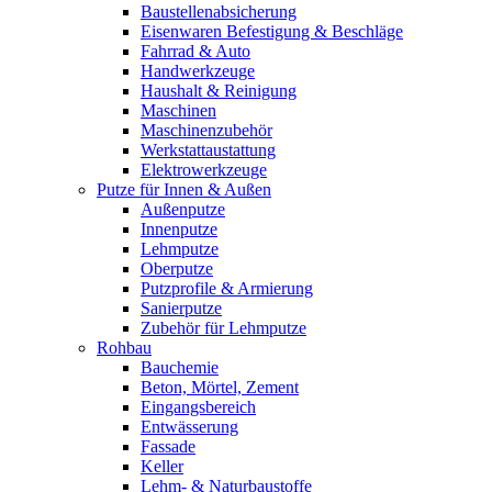
Baustellenabsicherung
Eisenwaren Befestigung & Beschläge
Fahrrad & Auto
Handwerkzeuge
Haushalt & Reinigung
Maschinen
Maschinenzubehör
Werkstattaustattung
Elektrowerkzeuge
Putze für Innen & Außen
Außenputze
Innenputze
Lehmputze
Oberputze
Putzprofile & Armierung
Sanierputze
Zubehör für Lehmputze
Rohbau
Bauchemie
Beton, Mörtel, Zement
Eingangsbereich
Entwässerung
Fassade
Keller
Lehm- & Naturbaustoffe