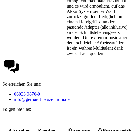
ermöglicht maximale Flexibilität
und es wird ermöglicht, auf das
Akku-System seiner Wahl
zurückzugreifen. Lediglich mit
einem Handgriff kann der
passende Adapter (alle inklusive)
an der Schnittstelle eingesetzt
werden. Der extrem robuste aber
dennoch leichte Arbeitsstrahler
ist ein wahres Multitalent dank
zweier Lichtquellen.
So erreichen Sie uns:
06033 9870-0
info@gerhardt-bauzentrum.de
Folgen Sie uns:
Aktuelles
Service
Über uns
Öffnungszeit
K