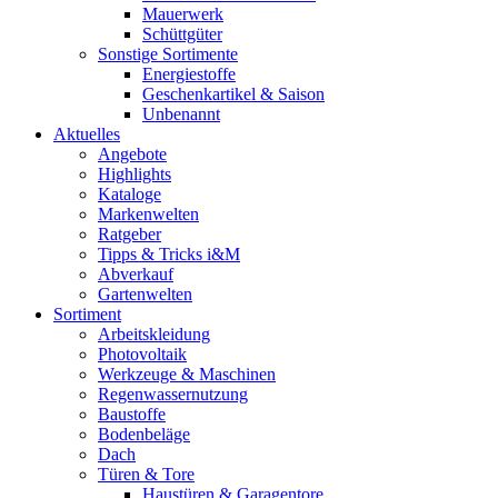
Mauerwerk
Schüttgüter
Sonstige Sortimente
Energiestoffe
Geschenkartikel & Saison
Unbenannt
Aktuelles
Angebote
Highlights
Kataloge
Markenwelten
Ratgeber
Tipps & Tricks i&M
Abverkauf
Gartenwelten
Sortiment
Arbeitskleidung
Photovoltaik
Werkzeuge & Maschinen
Regenwassernutzung
Baustoffe
Bodenbeläge
Dach
Türen & Tore
Haustüren & Garagentore