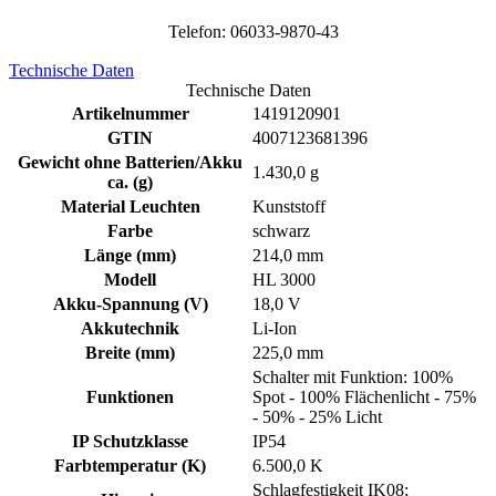
Telefon: 06033-9870-43
Technische Daten
Technische Daten
Artikelnummer
1419120901
GTIN
4007123681396
Gewicht ohne Batterien/Akku
1.430,0 g
ca. (g)
Material Leuchten
Kunststoff
Farbe
schwarz
Länge (mm)
214,0 mm
Modell
HL 3000
Akku-Spannung (V)
18,0 V
Akkutechnik
Li-Ion
Breite (mm)
225,0 mm
Schalter mit Funktion: 100%
Funktionen
Spot - 100% Flächenlicht - 75%
- 50% - 25% Licht
IP Schutzklasse
IP54
Farbtemperatur (K)
6.500,0 K
Schlagfestigkeit IK08;